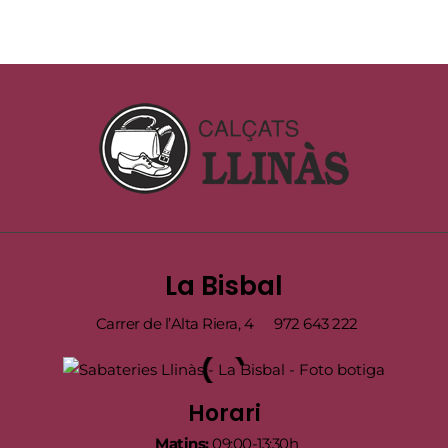
La Bisbal
Carrer de l’Alta Riera, 4
972 643 222
Horari
Matins:
09:00-13:30h