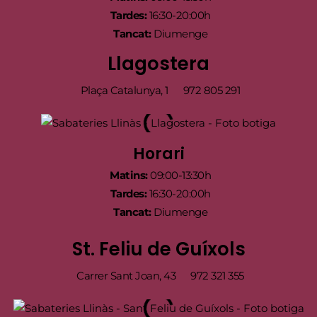
Tardes:
16:30-20:00h
Tancat:
Diumenge
Llagostera
Plaça Catalunya, 1
972 805 291
Horari
Matins:
09:00-13:30h
Tardes:
16:30-20:00h
Tancat:
Diumenge
St. Feliu de Guíxols
Carrer Sant Joan, 43
972 321 355