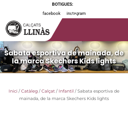
BOTIGUES:
facebook
instagram
Sabata esportiva de mainada, de
la marca Skechers Kids lights
Inici
/
Catàleg
/
Calçat
/
Infantil
/ Sabata esportiva de
mainada, de la marca Skechers Kids lights