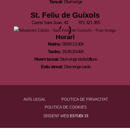
Tancat:
Diumenge
St. Feliu de Guíxols
Carrer Sant Joan, 43
972 321 355
Horari
Matins:
09:00-13:30h
Tardes:
16:30-20:00h
Hivern tancat:
Diumenge tarda/dilluns
Estiu tancat:
Diumenge tarda
AVÍS LEGAL
POLITICA DE PRIVACITAT
POLITICA DE COOKIES
DISSENY WEB
ESTUDI 33