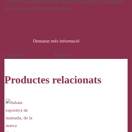
CANINA, plantilla extraible, adaptable a plantilles ortopèdiques,
sola de goma antilliscant perfumada
18,00
€
Demanar més informació
Categories:
Calçat
,
Infantil
Etiqueta:
Vulcabicha
Productes relacionats