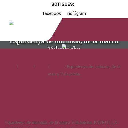
BOTIGUES:
facebook
instagram
Espardenya de mainada, de la marca
Vulcabicha
Inici
/
Catàleg
/
Calçat
/
Infantil
/ Espardenya de mainada, de la
marca Vulcabicha
Espardenya de mainada, de la
marca Vulcabicha
Espardenya de mainada, de la marca Vulcabicha, PATRULLA