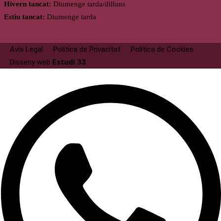
Hivern tancat:
Diumenge tarda/dilluns
Estiu tancat:
Diumenge tarda
Avís Legal
Politica de Privacitat
Politica de Cookies
Disseny web
Estudi 33