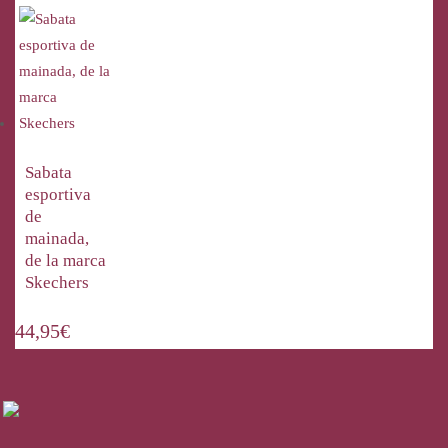
Sabata
esportiva
de
mainada,
de la marca
Skechers
44,95
€