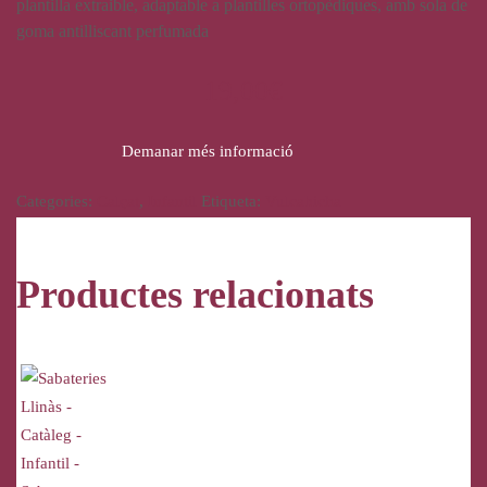
plantilla extraible, adaptable a plantilles ortopèdiques, amb sola de
goma antilliscant perfumada
19,00
€
Demanar més informació
Categories:
Calçat
,
Infantil
Etiqueta:
Vulcabicha
Productes relacionats