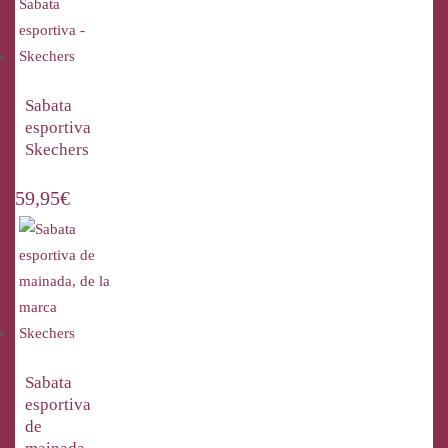
Sabata
esportiva
Skechers
59,95
€
Sabata
esportiva
de