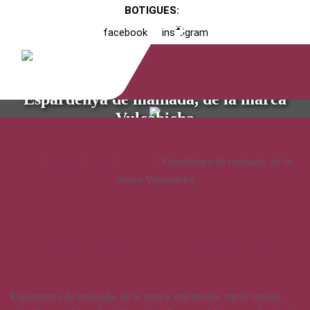
BOTIGUES:
facebook
instagram
Espardenya de mainada, de la marca
Vulcabicha
Inici
/
Catàleg
/
Calçat
/
Infantil
/ Espardenya de mainada, de la
marca Vulcabicha
Espardenya de mainada, de la
marca Vulcabicha
Espardenya de mainada, de la marca vulcabicha, minie mouse,