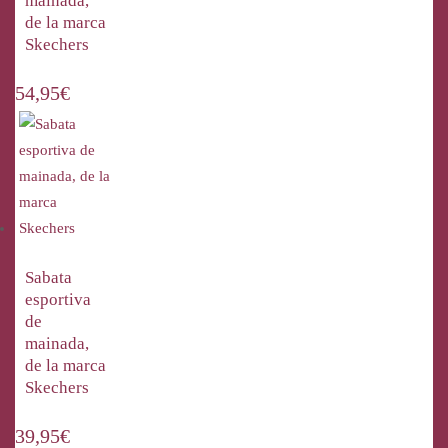
mainada,
de la marca
Skechers
54,95
€
Sabata
esportiva
de
mainada,
de la marca
Skechers
39,95
€