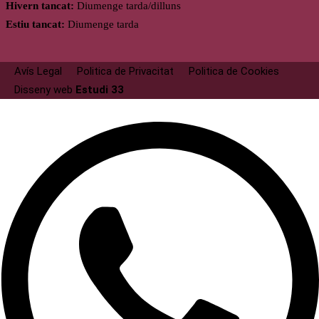
Hivern tancat:
Diumenge tarda/dilluns
Estiu tancat:
Diumenge tarda
Avís Legal
Politica de Privacitat
Politica de Cookies
Disseny web
Estudi 33