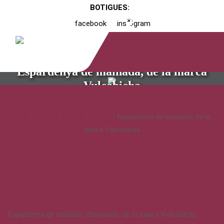
BOTIGUES:
facebook
instagram
Espardenya de mainada, de la marca
Vulcabicha
Inici
/
Catàleg
/
Calçat
/
Infantil
/ Espardenya de mainada, de la
marca Vulcabicha
Espardenya de mainada, de la
marca Vulcabicha
Espardenya de mainada, dinosauris, de la marca Vulcabicha,