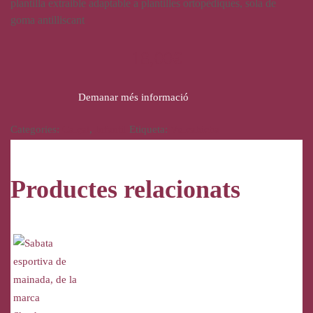
plantilla extraible adaptable a plantilles ortopèdiques, sola de
goma antilliscant
18,00
€
Demanar més informació
Categories:
Calçat
,
Infantil
Etiqueta:
Vulcabicha
Productes relacionats