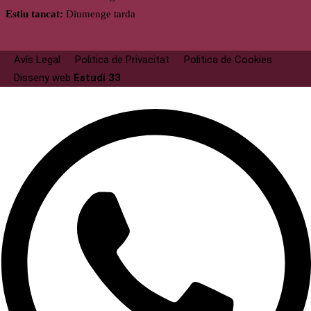
Estiu tancat:
Diumenge tarda
Avís Legal
Politica de Privacitat
Politica de Cookies
Disseny web
Estudi 33