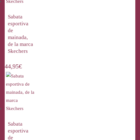
Sabata
esportiva
de
mainada,
de la marca
Skechers
44,95
€
Sabata
esportiva
de