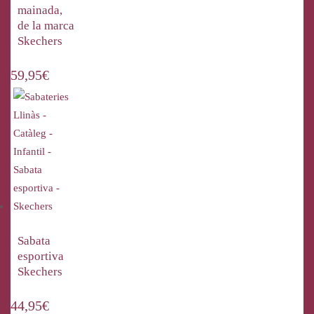
mainada,
de la marca
Skechers
59,95
€
Sabata
esportiva
Skechers
44,95
€