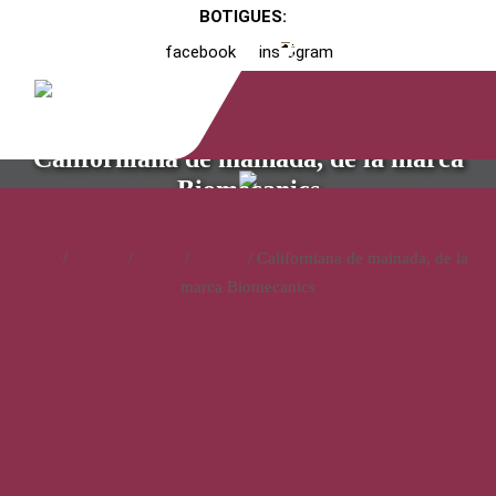
BOTIGUES:
facebook
instagram
Californiana de mainada, de la marca
Biomecanics
Inici
/
Catàleg
/
Calçat
/
Infantil
/ Californiana de mainada, de la
marca Biomecanics
Californiana de mainada, de
la marca Biomecanics