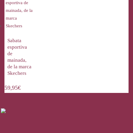
Sabata
esportiva
de
mainada,
de la marca
Skechers
59,95
€