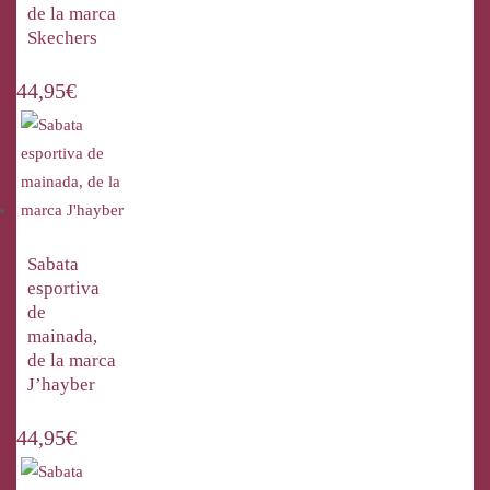
de la marca
Skechers
44,95
€
Sabata
esportiva
de
mainada,
de la marca
J’hayber
44,95
€