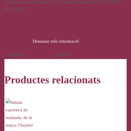
Californiana de mainada, de la marca Biomecanics, ES PODEN
MULLAR
24,95
€
Demanar més informació
Categories:
Calçat
,
Infantil
Etiqueta:
biomecànics
Productes relacionats