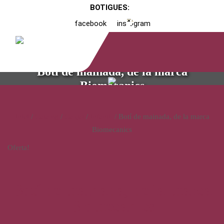
BOTIGUES:
facebook
instagram
Botí de mainada, de la marca
Biomecanics
Inici
/
Catàleg
/
Calçat
/
Infantil
/ Botí de mainada, de la marca
Biomecanics
Oferta!
Botí de mainada, de la marca
Biomecanics