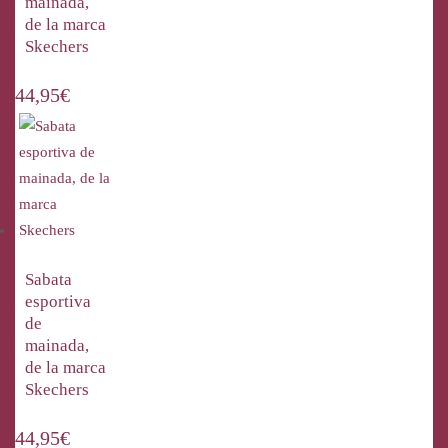
mainada,
de la marca
Skechers
44,95
€
Sabata
esportiva
de
mainada,
de la marca
Skechers
44,95
€