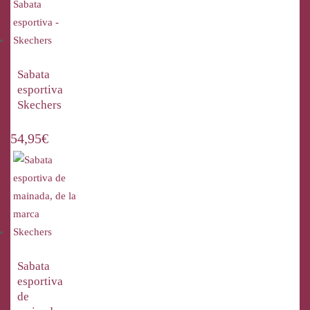
Sabata
esportiva
Skechers
54,95
€
Sabata
esportiva
de