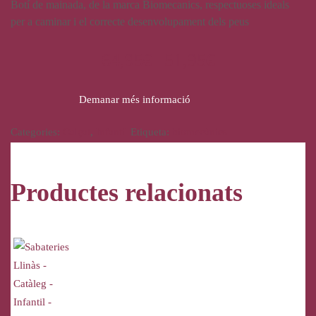
Botí de mainada, de la marca Biomecanics, respectuoses ideals
per a caminar i el correcte desenvolupament dels peus
64,95
€
51,95
€
Demanar més informació
Categories:
Calçat
,
Infantil
Etiqueta:
biomecànics
Productes relacionats