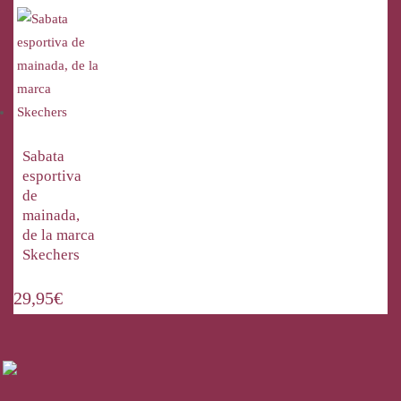
Sabata
esportiva
de
mainada,
de la marca
Skechers
29,95
€