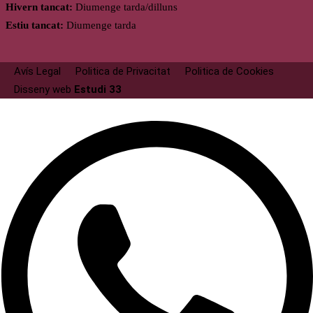
Hivern tancat:
Diumenge tarda/dilluns
Estiu tancat:
Diumenge tarda
Avís Legal
Politica de Privacitat
Politica de Cookies
Disseny web
Estudi 33