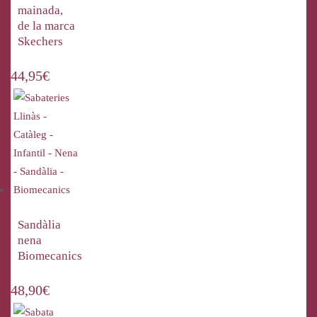
mainada,
de la marca
Skechers
44,95
€
Sandàlia
nena
Biomecanics
48,90
€