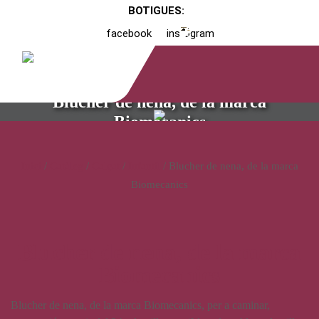
BOTIGUES:
facebook
instagram
Blucher de nena, de la marca
Biomecanics
Inici
/
Catàleg
/
Calçat
/
Infantil
/ Blucher de nena, de la marca
Biomecanics
Blucher de nena, de la marca
Biomecanics
Blucher de nena, de la marca Biomecanics, per a caminar,