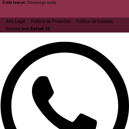
Estiu tancat:
Diumenge tarda
Avís Legal
Politica de Privacitat
Politica de Cookies
Disseny web
Estudi 33