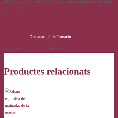
numeració a partir del 24, plantilla extraïble, adaptable a plantilles
ortopèdiques
42,90
€
Demanar més informació
Categories:
Calçat
,
Infantil
Etiqueta:
biomecànics
Productes relacionats