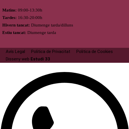
Matins:
09:00-13:30h
Tardes:
16:30-20:00h
Hivern tancat:
Diumenge tarda/dilluns
Estiu tancat:
Diumenge tarda
Avís Legal
Politica de Privacitat
Politica de Cookies
Disseny web
Estudi 33