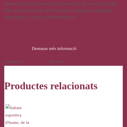
Sabata esportiva de dona, tipus merceditas, de la marca Sweden
Klë, plantilla extraible de viscoelàstica, adaptable a plantilles
ortopèdiques, sola de politilè antilliscant
34,95
€
Demanar més informació
Categories:
Calçat
,
Home
Etiqueta:
Swedden Klë
Productes relacionats