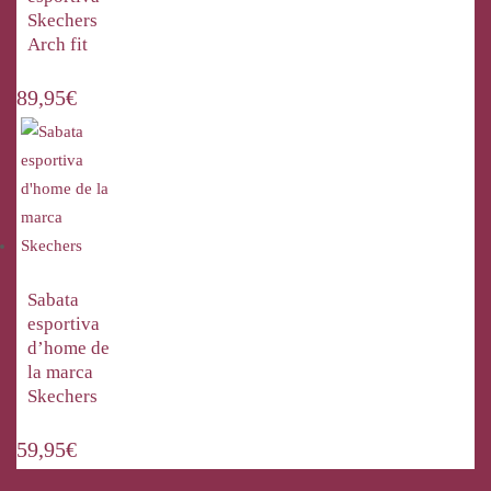
Skechers
Arch fit
89,95
€
Sabata
esportiva
d’home de
la marca
Skechers
59,95
€