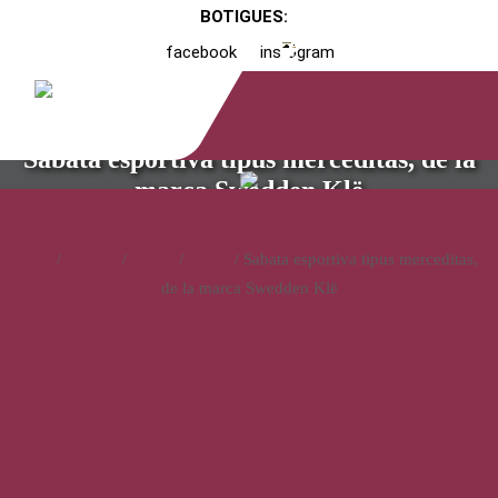
BOTIGUES:
facebook
instagram
Sabata esportiva tipus merceditas, de la
marca Swedden Klë
Inici
/
Catàleg
/
Calçat
/
Home
/ Sabata esportiva tipus merceditas,
de la marca Swedden Klë
Sabata esportiva tipus
merceditas, de la marca
Swedden Klë