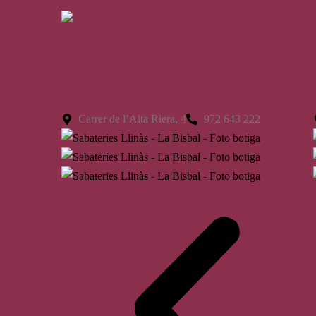
La Bisbal
Carrer de l’Alta Riera, 4
972 643 222