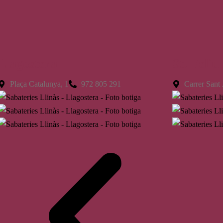
Llagostera
St. Feliu
Plaça Catalunya, 1
972 805 291
Carrer Sant 