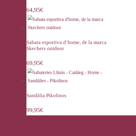
64,95
€
Sabata esportiva d’home, de la marca
Skechers outdoor
69,95
€
Sandàlia Pikolinos
99,95
€