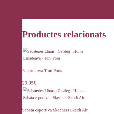
Productes relacionats
Espardenya Toni Pons
29,95
€
Sabata esportiva Skechers Skech Air