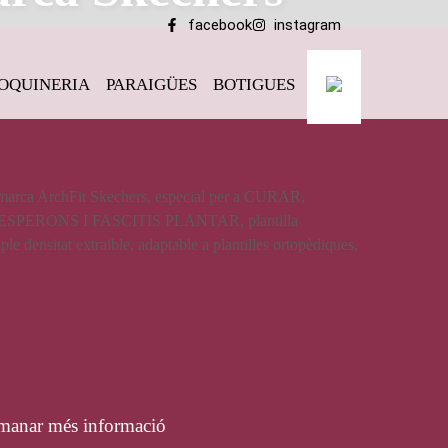
facebook
instagram
OQUINERIA
PARAIGÜES
BOTIGUES
 ArchFit
’home, de la marca Skechers ArchFit
 marca ArchFit Skechers, especial per a CURAR,
ERONS I FASCITIS PLANTAR, plantilla
ple densitat extraible, adaptable a plantilles ortopèdiques,
94,95
€
manar més informació