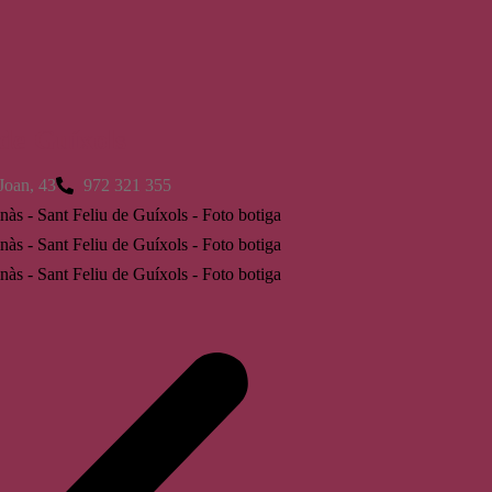
 de Guíxols
Joan, 43
972 321 355