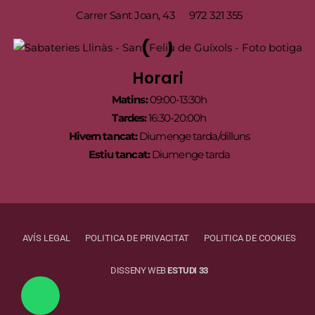
Carrer Sant Joan, 43
972 321 355
Horari
Matins:
09:00-13:30h
Tardes:
16:30-20:00h
Hivern tancat:
Diumenge tarda/dilluns
Estiu tancat:
Diumenge tarda
AVÍS LEGAL
POLITICA DE PRIVACITAT
POLITICA DE COOKIES
DISSENY WEB
ESTUDI 33