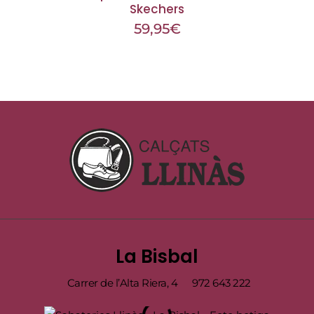
Skechers
59,95
€
La Bisbal
Carrer de l’Alta Riera, 4
972 643 222