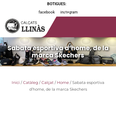
BOTIGUES:
facebook
instagram
Sabata esportiva d’home, de la
marca Skechers
Inici
/
Catàleg
/
Calçat
/
Home
/ Sabata esportiva
d’home, de la marca Skechers