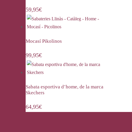
59,95
€
Mocasí Pikolinos
99,95
€
Sabata esportiva d’home, de la marca
Skechers
64,95
€