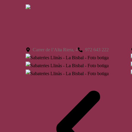
La Bisbal
Carrer de l’Alta Riera, 4
972 643 222