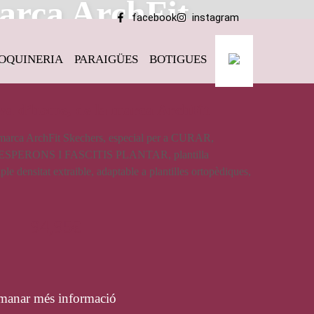
marca ArchFit
facebook
instagram
OQUINERIA
PARAIGÜES
BOTIGUES
hFit
iva d’home, de la marca ArchFit
 marca ArchFit Skechers, especial per a CURAR,
ERONS I FASCITIS PLANTAR, plantilla
ple densitat extraible, adaptable a plantilles ortopèdiques,
94,95
€
manar més informació