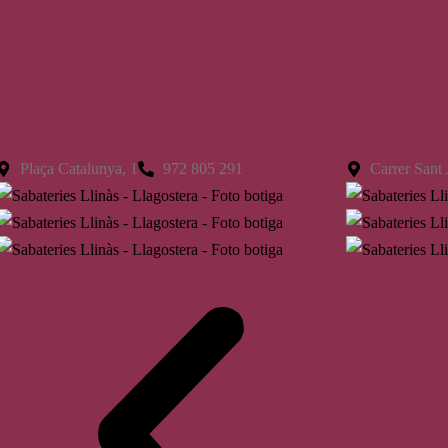
Llagostera
St. Feliu
Plaça Catalunya, 1
972 805 291
Carrer Sant 