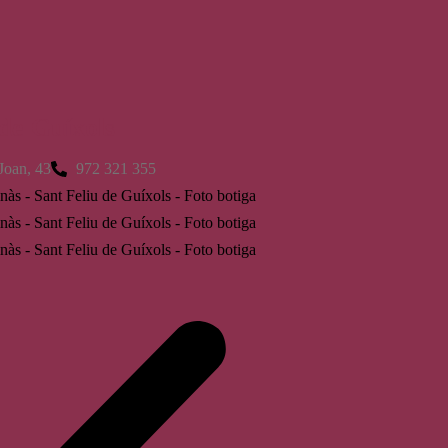
 de Guíxols
Joan, 43
972 321 355