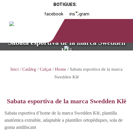
BOTIGUES:
facebook
instagram
Sabata esportiva de la marca Swedden
Klë
Inici
/
Catàleg
/
Calçat
/
Home
/ Sabata esportiva de la marca
Swedden Klë
Sabata esportiva de la marca Swedden Klë
Sabata esportiva d’home de la marca Swedden Klë, plantilla
anatòmica extraible, adaptable a plantilles ortopèdiques, sola de
goma antilliscant