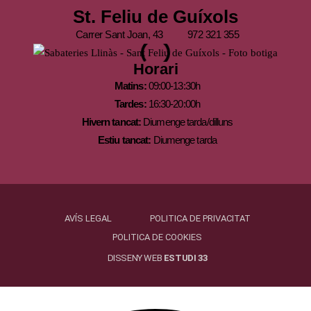
St. Feliu de Guíxols
Carrer Sant Joan, 43
972 321 355
Horari
Matins:
09:00-13:30h
Tardes:
16:30-20:00h
Hivern tancat:
Diumenge tarda/dilluns
Estiu tancat:
Diumenge tarda
AVÍS LEGAL
POLITICA DE PRIVACITAT
POLITICA DE COOKIES
DISSENY WEB
ESTUDI 33