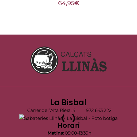
64,95
€
La Bisbal
Carrer de l’Alta Riera, 4
972 643 222
Horari
Matins:
09:00-13:30h