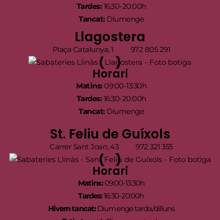
Tardes:
16:30-20:00h
Tancat:
Diumenge
Llagostera
Plaça Catalunya, 1
972 805 291
Horari
Matins:
09:00-13:30h
Tardes:
16:30-20:00h
Tancat:
Diumenge
St. Feliu de Guíxols
Carrer Sant Joan, 43
972 321 355
Horari
Matins:
09:00-13:30h
Tardes:
16:30-20:00h
Hivern tancat:
Diumenge tarda/dilluns