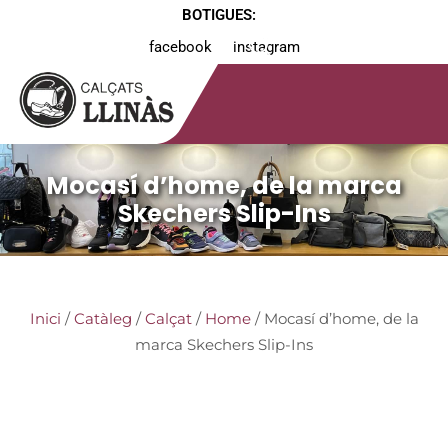
BOTIGUES:
facebook
instagram
Mocasí d’home, de la marca
Skechers Slip-Ins
Inici
/
Catàleg
/
Calçat
/
Home
/ Mocasí d’home, de la
marca Skechers Slip-Ins