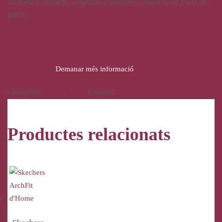
anatòmica extraible, adaptable a plantilles ortopèdiques i sola de
goma
21,00
€
Demanar més informació
Categories:
Calçat
,
Home
Etiqueta:
Vulcabicha
Productes relacionats