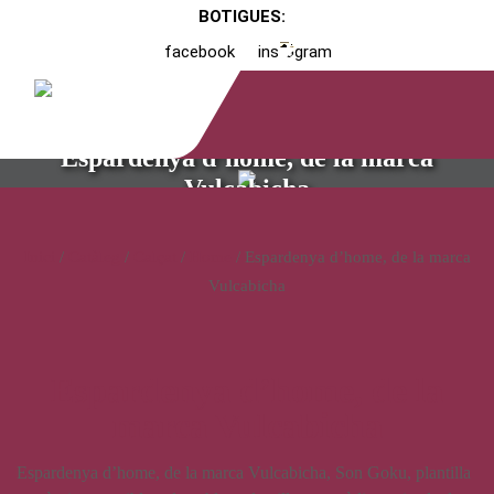
BOTIGUES:
facebook
instagram
Espardenya d’home, de la marca
Vulcabicha
Inici
/
Catàleg
/
Calçat
/
Home
/ Espardenya d’home, de la marca
Vulcabicha
Espardenya d’home, de la
marca Vulcabicha
Espardenya d’home, de la marca Vulcabicha, Son Goku, plantilla