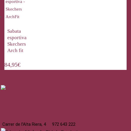
Sabata
esportiva
Skechers
Arch fit
84,95
€
La Bisbal
Carrer de l’Alta Riera, 4
972 643 222