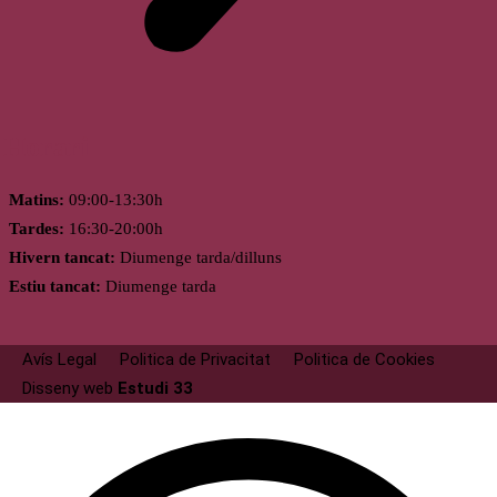
Horari
Matins:
09:00-13:30h
Tardes:
16:30-20:00h
Hivern tancat:
Diumenge tarda/dilluns
Estiu tancat:
Diumenge tarda
Avís Legal
Politica de Privacitat
Politica de Cookies
Disseny web
Estudi 33