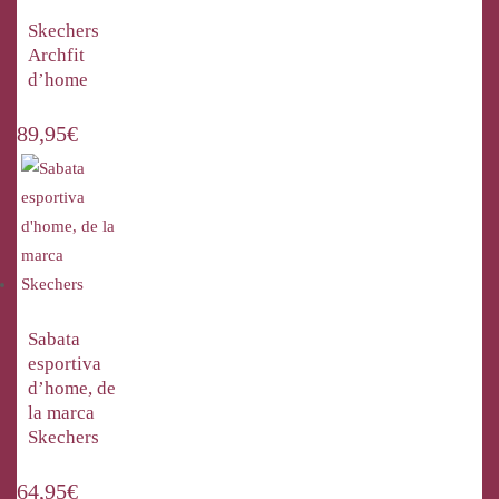
Skechers
Archfit
d’home
89,95
€
Sabata
esportiva
d’home, de
la marca
Skechers
64,95
€