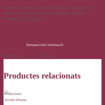
Espardenya d’home, de la marca Plumaflex, ample especial,
plantilla de viscoelàstica extraíble, adaptable a plantilles
ortopèdiques, sola de goma
30,00
€
25,50
€
Demanar més informació
Categories:
Calçat
,
Home
Etiqueta:
Plumaflex
Productes relacionats