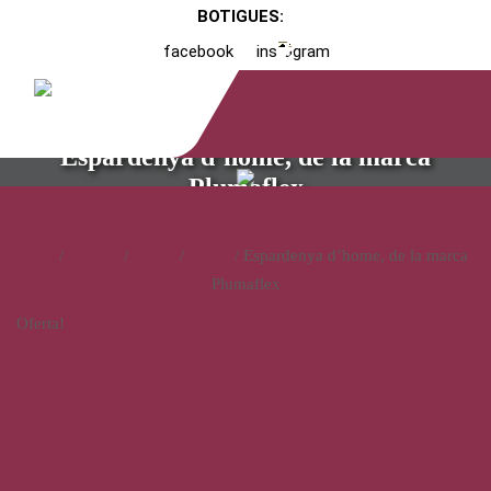
BOTIGUES:
facebook
instagram
Espardenya d’home, de la marca
Plumaflex
Inici
/
Catàleg
/
Calçat
/
Home
/ Espardenya d’home, de la marca
Plumaflex
Oferta!
Espardenya d’home, de la
marca Plumaflex