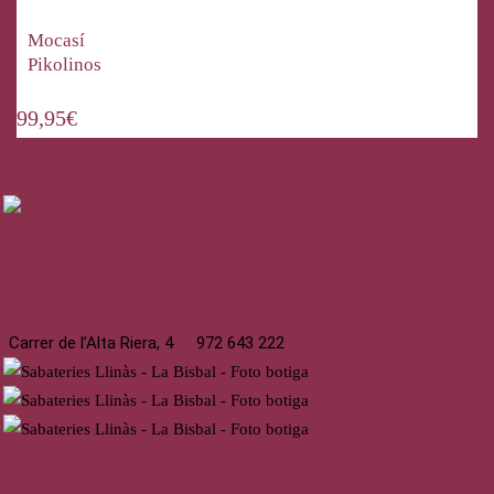
Mocasí
Pikolinos
99,95
€
La Bisbal
Carrer de l’Alta Riera, 4
972 643 222