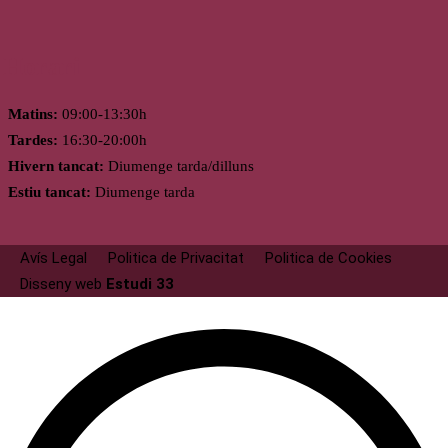
Horari
Matins:
09:00-13:30h
Tardes:
16:30-20:00h
Hivern tancat:
Diumenge tarda/dilluns
Estiu tancat:
Diumenge tarda
Avís Legal
Politica de Privacitat
Politica de Cookies
Disseny web
Estudi 33