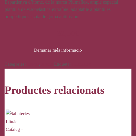
Espardenya d’home, de la marca Plumaflex, ample especial
plantilla de viscoelàstica extraíble, adaptable a plantilles
ortopèdiques i sola de goma antilliscant
32,50
€
Demanar més informació
Categories:
Calçat
,
Home
Etiqueta:
Plumaflex
Productes relacionats