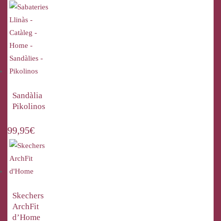
Sandàlia
Pikolinos
99,95
€
Skechers
ArchFit
d’Home