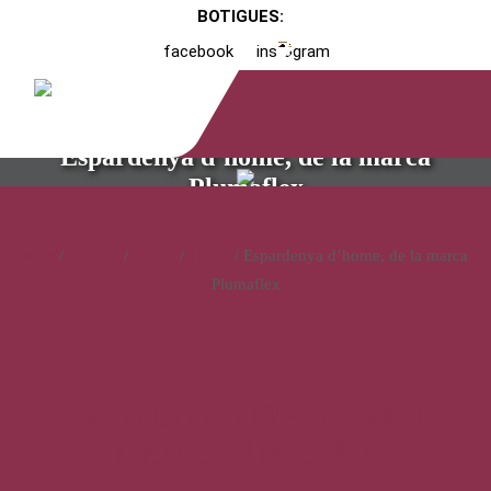
BOTIGUES:
facebook
instagram
Espardenya d’home, de la marca
Plumaflex
Inici
/
Catàleg
/
Calçat
/
Home
/ Espardenya d’home, de la marca
Plumaflex
Espardenya d’home, de la
marca Plumaflex