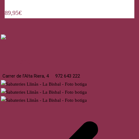
89,95
€
La Bisbal
Carrer de l’Alta Riera, 4
972 643 222