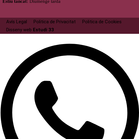
Estiu tancat:
Diumenge tarda
Avís Legal
Politica de Privacitat
Politica de Cookies
Disseny web
Estudi 33