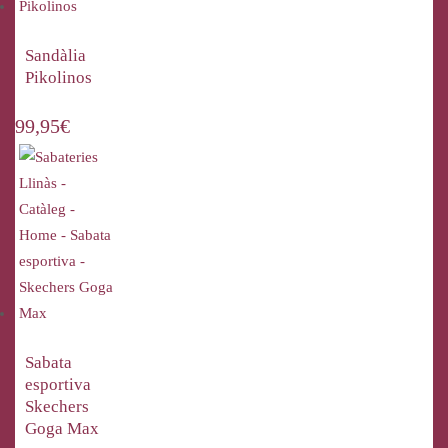
Sandàlia
Pikolinos
99,95
€
Sabata
esportiva
Skechers
Goga Max