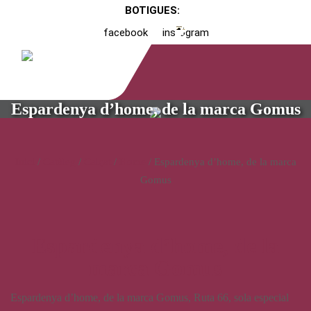
BOTIGUES:
facebook
instagram
Espardenya d’home, de la marca Gomus
Inici
/
Catàleg
/
Calçat
/
Home
/ Espardenya d’home, de la marca
Gomus
Espardenya d’home, de la
marca Gomus
Espardenya d’home, de la marca Gomus, Ruta 66, sola especial