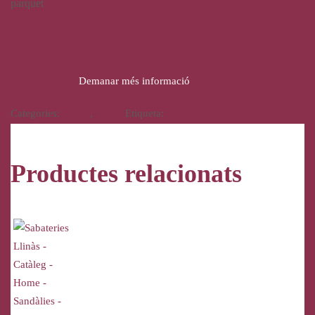
parquet
22,00
€
Demanar més informació
Categories:
Calçat
,
Home
Etiqueta:
Gomus
Productes relacionats