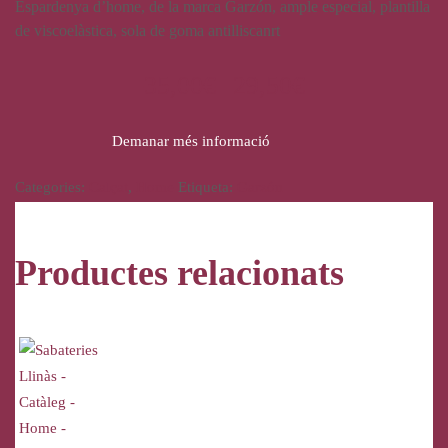
Espardenya d’home, de la marca Garzón, ample especial, plantilla
de viscoelàstica, sola de goma antilliscanrt
35,00
€
29,50
€
Demanar més informació
Categories:
Calçat
,
Home
Etiqueta:
Garzón
Productes relacionats