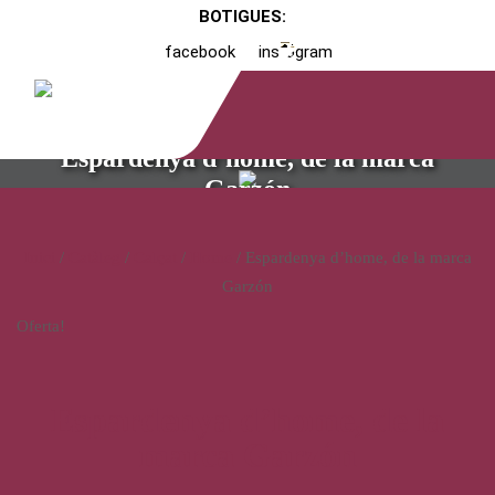
BOTIGUES:
facebook
instagram
Espardenya d’home, de la marca
Garzón
Inici
/
Catàleg
/
Calçat
/
Home
/ Espardenya d’home, de la marca
Garzón
Oferta!
Espardenya d’home, de la
marca Garzón