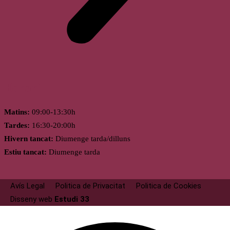
Horari
Matins:
09:00-13:30h
Tardes:
16:30-20:00h
Hivern tancat:
Diumenge tarda/dilluns
Estiu tancat:
Diumenge tarda
Avís Legal
Politica de Privacitat
Politica de Cookies
Disseny web
Estudi 33