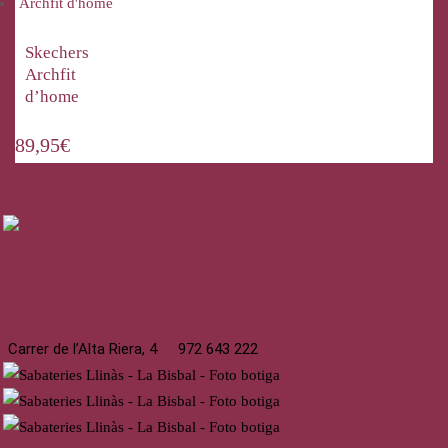
Skechers
Archfit
d’home
89,95
€
La Bisbal
Carrer de l’Alta Riera, 4
972 643 222