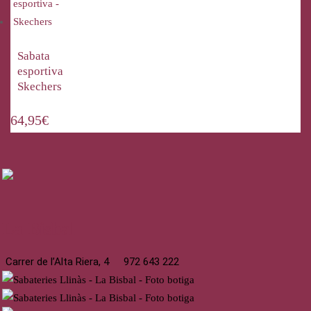
Sabata
esportiva
Skechers
64,95
€
La Bisbal
Carrer de l’Alta Riera, 4
972 643 222