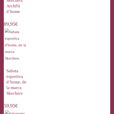
Skechers
ArchFit
d’home
89,95
€
Sabata
esportiva
d’home, de
la marca
Skechers
59,95
€