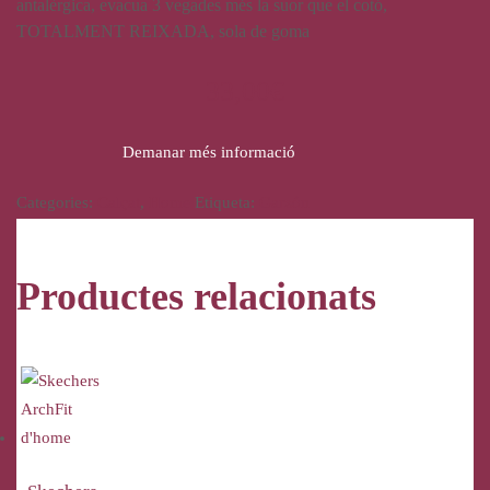
antalèrgica, evacua 3 vegades més la suor que el cotó,
TOTALMENT REIXADA, sola de goma
33,00
€
Demanar més informació
Categories:
Calçat
,
Home
Etiqueta:
Garzón
Productes relacionats