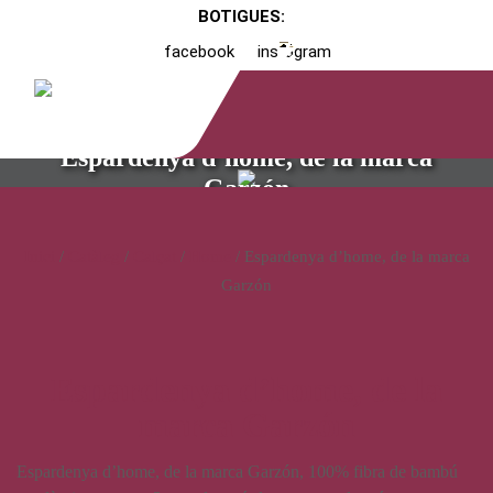
BOTIGUES:
facebook
instagram
Espardenya d’home, de la marca
Garzón
Inici
/
Catàleg
/
Calçat
/
Home
/ Espardenya d’home, de la marca
Garzón
Espardenya d’home, de la
marca Garzón
Espardenya d’home, de la marca Garzón, 100% fibra de bambú