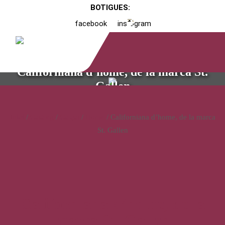
BOTIGUES:
facebook
instagram
Californiana d’home, de la marca St.
Gallen
Inici
/
Catàleg
/
Calçat
/
Home
/ Californiana d’home, de la marca
St. Gallen
Californiana d’home, de la
marca St. Gallen