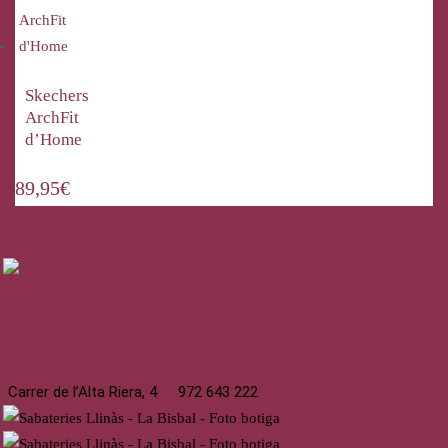
Skechers
ArchFit
d’Home
89,95
€
La Bisbal
Carrer de l’Alta Riera, 4
972 643 222