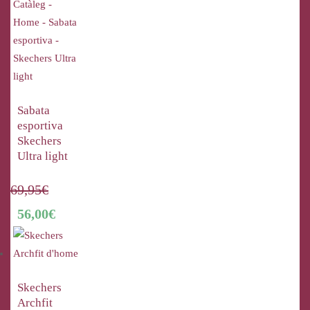
Sabata
esportiva
Skechers
Ultra light
69,95
€
56,00
€
Skechers
Archfit