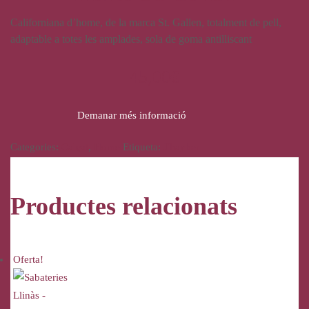
Californiana d’home, de la marca St. Gallen, totalment de pell,
adaptable a totes les amplades, sola de goma antilliscant
45,00
€
Demanar més informació
Categories:
Calçat
,
Home
Etiqueta:
J'hayber
Productes relacionats
Oferta!