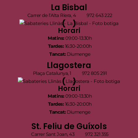
La Bisbal
Carrer de l’Alta Riera, 4
972 643 222
Horari
Matins:
09:00-13:30h
Tardes:
16:30-20:00h
Tancat:
Diumenge
Llagostera
Plaça Catalunya, 1
972 805 291
Horari
Matins:
09:00-13:30h
Tardes:
16:30-20:00h
Tancat:
Diumenge
St. Feliu de Guíxols
Carrer Sant Joan, 43
972 321 355