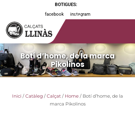
BOTIGUES:
facebook
instagram
Botí d’home, de la marca
Pikolinos
Inici
/
Catàleg
/
Calçat
/
Home
/ Botí d’home, de la
marca Pikolinos