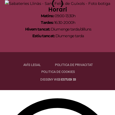
Horari
Matins:
09:00-13:30h
Tardes:
16:30-20:00h
Hivern tancat:
Diumenge tarda/dilluns
Estiu tancat:
Diumenge tarda
AVÍS LEGAL
POLITICA DE PRIVACITAT
POLITICA DE COOKIES
DISSENY WEB
ESTUDI 33