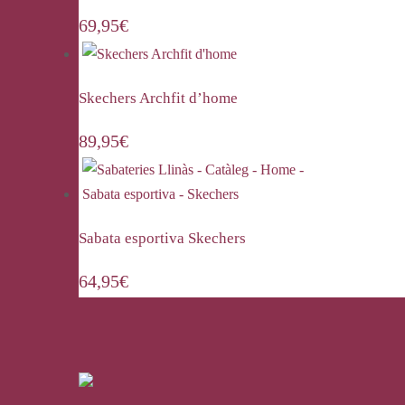
69,95
€
Skechers Archfit d’home
89,95
€
Sabata esportiva Skechers
64,95
€