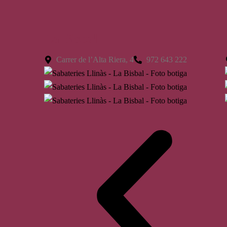
La Bisbal
Carrer de l’Alta Riera, 4
972 643 222