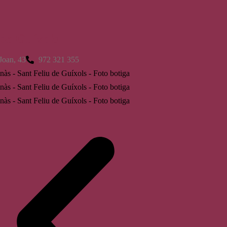
 de Guíxols
Joan, 43
972 321 355