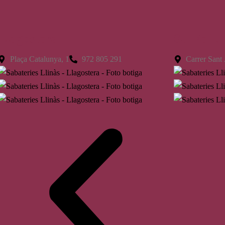
Llagostera
St. Feliu
Plaça Catalunya, 1
972 805 291
Carrer Sant 