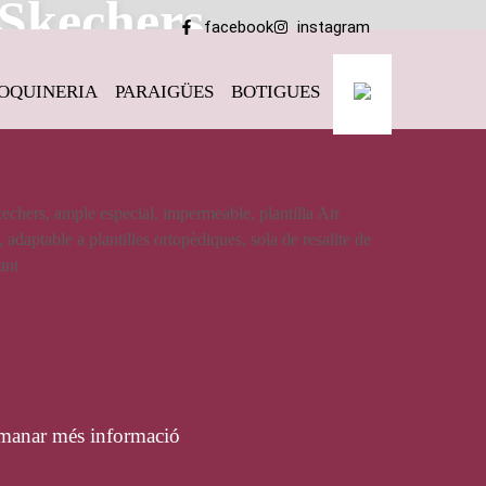
 Skechers
facebook
instagram
OQUINERIA
PARAIGÜES
BOTIGUES
home, de la marca Skechers
chers, ample especial, impermeable, plantilla Air
daptable a plantilles ortopèdiques, sola de resalite de
cant
99,95
€
79,95
€
manar més informació