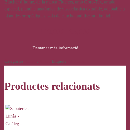
Blucher d’home, de la marca Fluchos, amb Gore-Tex, ample
especial, plantilla anatòmica de viscoelàstica extraíble, adaptable a
plantilles ortopèdiques, sola de caucho antilliscant ultralight
119,00
€
95,00
€
Demanar més informació
Categories:
Calçat
,
Home
Etiqueta:
Skechers
Productes relacionats