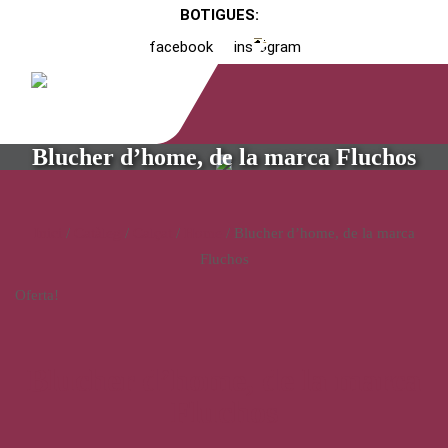
BOTIGUES:
facebook
instagram
Blucher d’home, de la marca Fluchos
Inici
/
Catàleg
/
Calçat
/
Home
/ Blucher d’home, de la marca
Fluchos
Oferta!
Blucher d’home, de la marca
Fluchos