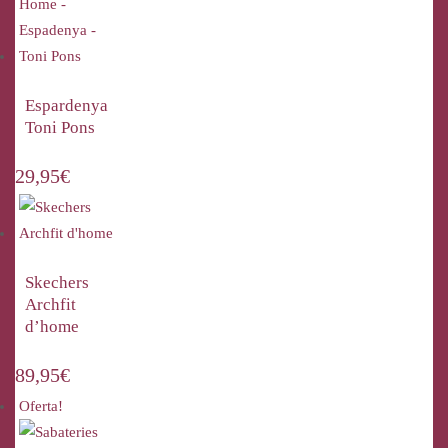
Espardenya
Toni Pons
29,95
€
Skechers
Archfit
d’home
89,95
€
Oferta!