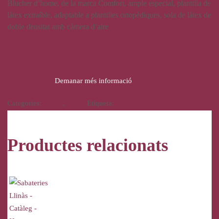
Blucher d’home, de la marca Comfort, ample especial, plantilla de
làtex extraíble, adaptable a plantilles ortopèdiques, sola de làtex de
doble densitat amb càmera d’aire
102,50
€
82,00
€
Demanar més informació
Categories:
Calçat
,
Home
Etiqueta:
Comfort
Productes relacionats