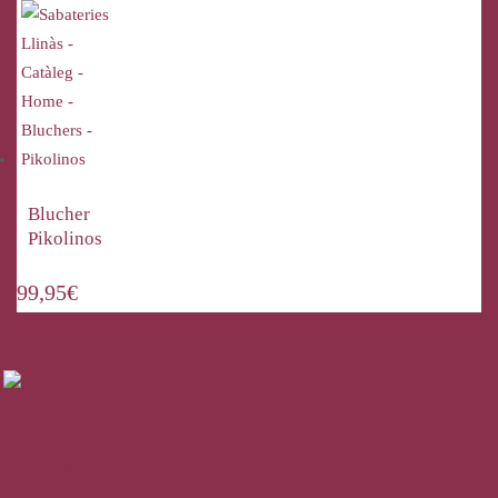
Blucher
Pikolinos
99,95
€
La Bisbal