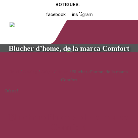
BOTIGUES:
facebook
instagram
Blucher d’home, de la marca Comfort
Inici
/
Catàleg
/
Calçat
/
Home
/ Blucher d’home, de la marca
Comfort
Oferta!
Blucher d’home, de la marca
Comfort