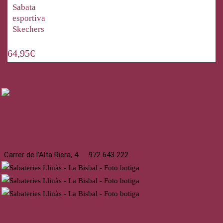
Sabata
esportiva
Skechers
64,95
€
La Bisbal
Carrer de l’Alta Riera, 4
972 643 222