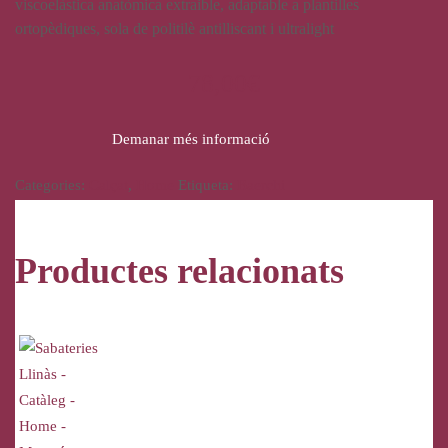
viscoelàstica anatòmica extraible, adaptable a plantilles
ortopèdiques, sola de politilè antilliscant i ultralight
78,00
€
Demanar més informació
Categories:
Calçat
,
Home
Etiqueta:
Baerchi
Productes relacionats