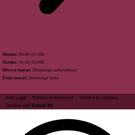
Horari
Matins:
09:00-13:30h
Tardes:
16:30-20:00h
Hivern tancat:
Diumenge tarda/dilluns
Estiu tancat:
Diumenge tarda
Avís Legal
Politica de Privacitat
Politica de Cookies
Disseny web
Estudi 33