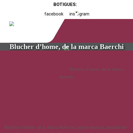
BOTIGUES:
facebook
instagram
Blucher d’home, de la marca Baerchi
Inici
/
Catàleg
/
Calçat
/
Home
/ Blucher d’home, de la marca
Baerchi
Blucher d’home, de la marca
Baerchi
Blucher d’home, de la marca Baerchi, ample especial, plantilla de