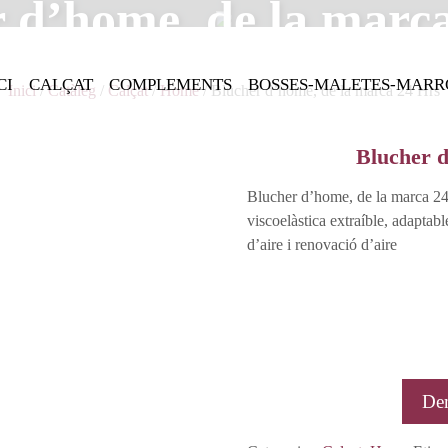
 d’home, de la marc
CI
CALÇAT
COMPLEMENTS
BOSSES-MALETES-MARR
Inici
/
Catàleg
/
Calçat
/
Home
/ Blucher d’home, de la marca 24 Hrs
Blucher d
Blucher d’home, de la marca 24
viscoelàstica extraíble, adaptabl
d’aire i renovació d’aire
De