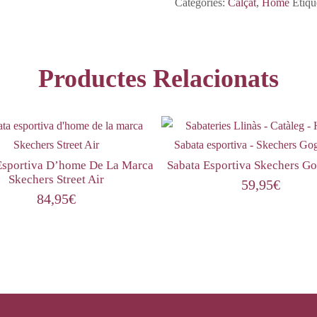
Categories:
Calçat
,
Home
Etiqu
Productes Relacionats
Esportiva D’home De La Marca
Sabata Esportiva Skechers G
Skechers Street Air
59,95
€
84,95
€