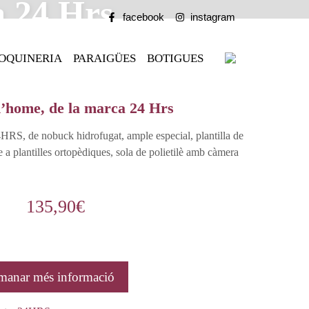
a 24 Hrs
facebook
instagram
OQUINERIA
PARAIGÜES
BOTIGUES
’home, de la marca 24 Hrs
HRS, de nobuck hidrofugat, ample especial, plantilla de
e a plantilles ortopèdiques, sola de polietilè amb càmera
135,90
€
manar més informació