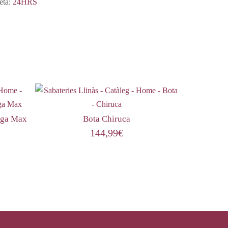
eta:
24HRS
oga Max
Bota Chiruca
144,99
€