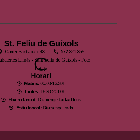
St. Feliu de Guíxols
Carrer Sant Joan, 43
972 321 355
Horari
Matins:
09:00-13:30h
Tardes:
16:30-20:00h
Hivern tancat:
Diumenge tarda/dilluns
Estiu tancat:
Diumenge tarda