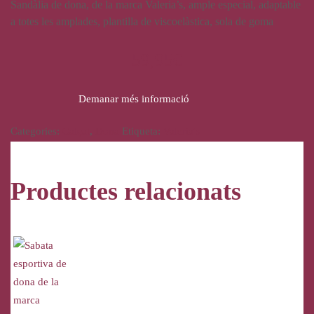
Sandàlia de dona, de la marca Valeria’s, ample especial, adaptable
a totes les amplades, plantilla de viscoelàstica, sola de goma
59,95
€
Demanar més informació
Categories:
Calçat
,
Dona
Etiqueta:
Valeria's
Productes relacionats