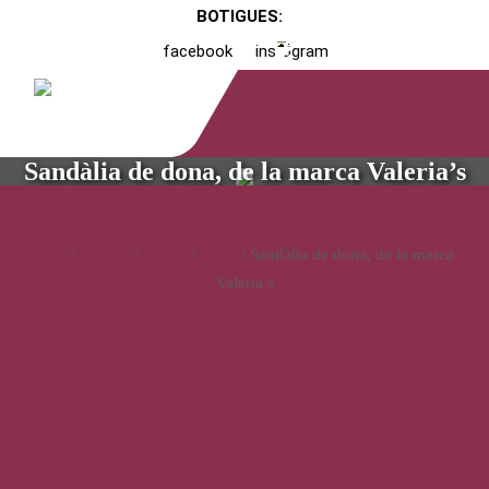
BOTIGUES:
facebook
instagram
Sandàlia de dona, de la marca Valeria’s
Inici
/
Catàleg
/
Calçat
/
Dona
/ Sandàlia de dona, de la marca
Valeria’s
Sandàlia de dona, de la marca
Valeria’s