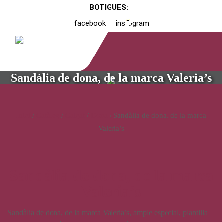
BOTIGUES:
facebook
instagram
Sandàlia de dona, de la marca Valeria’s
Inici
/
Catàleg
/
Calçat
/
Dona
/ Sandàlia de dona, de la marca
Valeria’s
Sandàlia de dona, de la marca
Valeria’s
Sandàlia de dona, de la marca Valeria’s, ample especial, plantilla