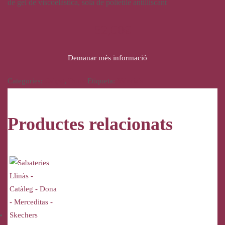
de gel de viscoelàstica, sola de polietilè antilliscant
52,00
€
Demanar més informació
Categories:
Calçat
,
Dona
Etiqueta:
Valeria's
Productes relacionats