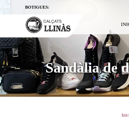
BOTIGUES:
INI
Sandàlia de 
Inic