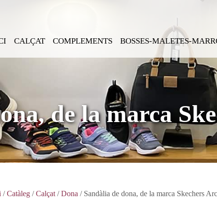
CI
CALÇAT
COMPLEMENTS
BOSSES-MALETES-MARR
dona, de la marca Ske
i
/
Catàleg
/
Calçat
/
Dona
/ Sandàlia de dona, de la marca Skechers Arc