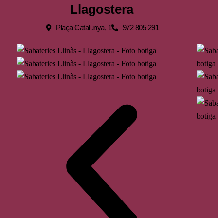
Llagostera
Plaça Catalunya, 1
972 805 291