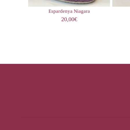
Espardenya Niagara
20,00
€