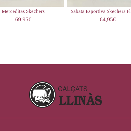
Merceditas Skechers
Sabata Esportiva Skechers Fl
69,95
€
64,95
€