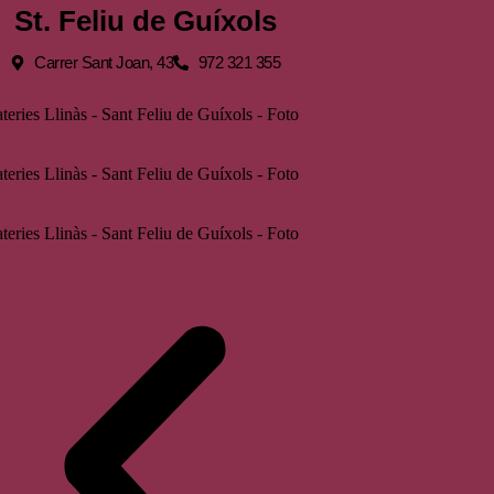
St. Feliu de Guíxols
Carrer Sant Joan, 43
972 321 355