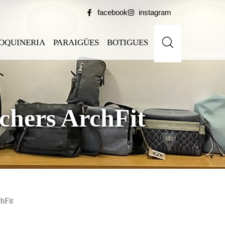
facebook
instagram
OQUINERIA
PARAIGÜES
BOTIGUES
chers ArchFit
hFit