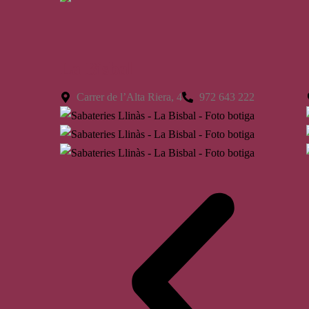
La Bisbal
Carrer de l’Alta Riera, 4
972 643 222