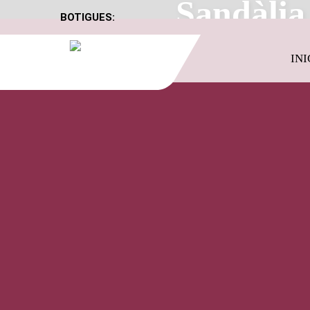
Sandàlia
BOTIGUES:
INI