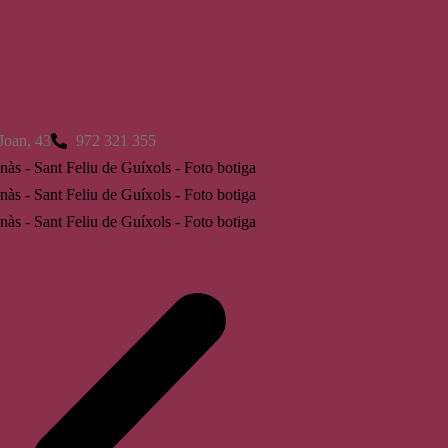
 de Guíxols
Joan, 43
972 321 355