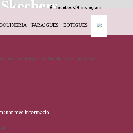
 Skechers
facebook
instagram
OQUINERIA
PARAIGÜES
BOTIGUES
e dona de la marca Skechers
echers, ample especial, plantilla de resalite, sola de
59,95
€
manar més informació
eta:
Skechers