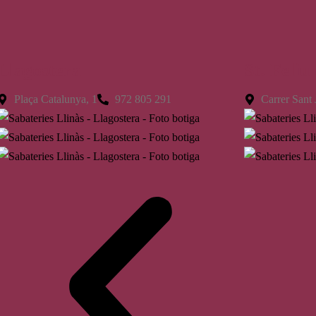
Llagostera
St. Feliu
Plaça Catalunya, 1
972 805 291
Carrer Sant 