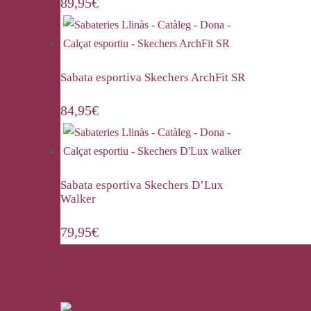
89,95
€
Sabata esportiva Skechers ArchFit SR
84,95
€
Sabata esportiva Skechers D’Lux
Walker
79,95
€