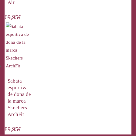
Air
69,95
€
Sabata
esportiva
de dona de
la marca
Skechers
ArchFit
89,95
€