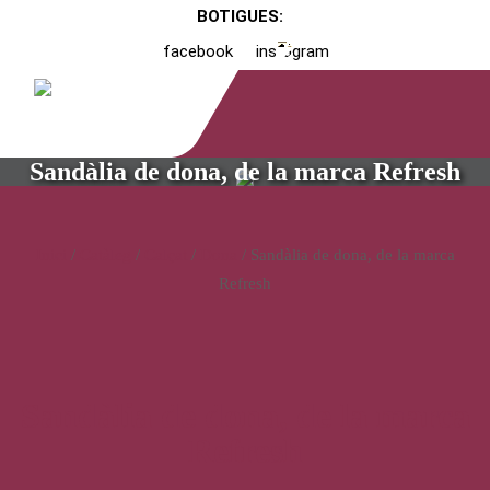
BOTIGUES:
facebook
instagram
Sandàlia de dona, de la marca Refresh
Inici
/
Catàleg
/
Calçat
/
Dona
/ Sandàlia de dona, de la marca
Refresh
Sandàlia de dona, de la marca
Refresh