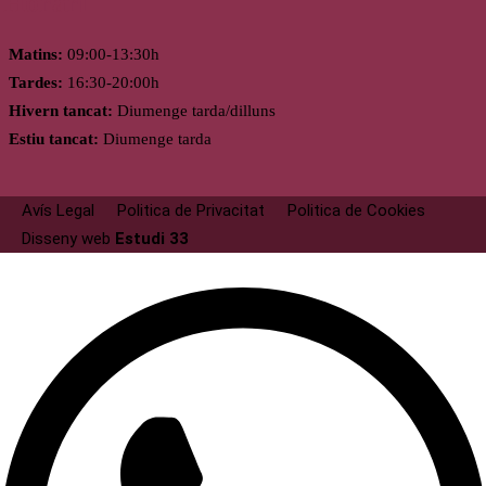
Horari
Matins:
09:00-13:30h
Tardes:
16:30-20:00h
Hivern tancat:
Diumenge tarda/dilluns
Estiu tancat:
Diumenge tarda
Avís Legal
Politica de Privacitat
Politica de Cookies
Disseny web
Estudi 33