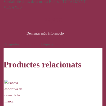
Sandàlia de dona, de la marca Refresh, TOTALMENT
VEGANES
39,95
€
Demanar més informació
Categories:
Calçat
,
Dona
Etiqueta:
Refresh
Productes relacionats