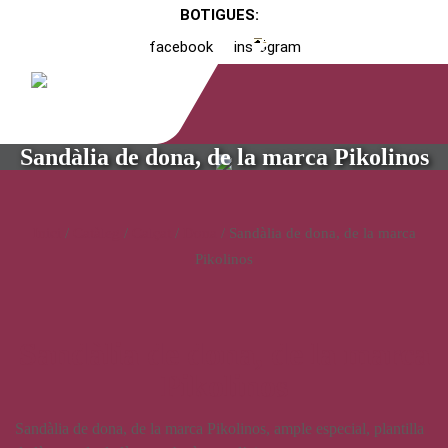
BOTIGUES:
facebook
instagram
Sandàlia de dona, de la marca Pikolinos
Inici
/
Catàleg
/
Calçat
/
Dona
/ Sandàlia de dona, de la marca
Pikolinos
Sandàlia de dona, de la marca
Pikolinos
Sandàlia de dona, de la marca Pikolinos, ample especial, plantilla