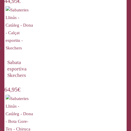
44,95
€
Sabata
esportiva
Skechers
64,95
€