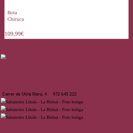
Bota
Chiruca
109,99
€
La Bisbal
Carrer de l’Alta Riera, 4
972 643 222