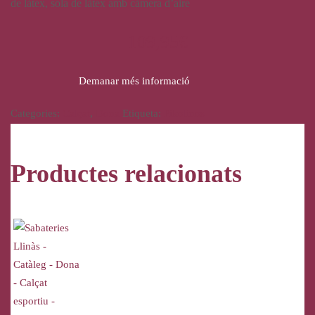
de làtex, sola de làtex amb càmera d’aire
109,95
€
Demanar més informació
Categories:
Calçat
,
Dona
Etiqueta:
Pikolinos
Productes relacionats