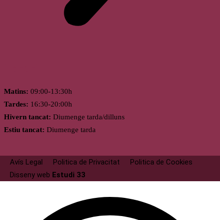
Horari
Matins:
09:00-13:30h
Tardes:
16:30-20:00h
Hivern tancat:
Diumenge tarda/dilluns
Estiu tancat:
Diumenge tarda
Avís Legal
Politica de Privacitat
Politica de Cookies
Disseny web
Estudi 33