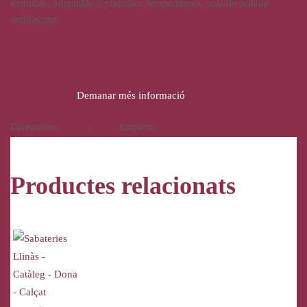
extraible, adaptable a plantilles ortopèdiques, sola de politilè
antilliscant
81,50
€
Demanar més informació
Categories:
Calçat
,
Dona
Etiqueta:
Notton
Productes relacionats