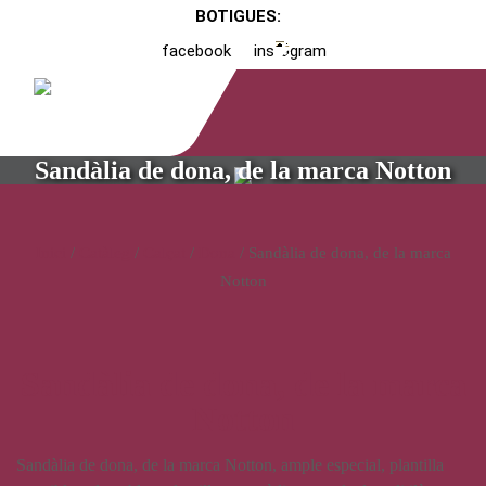
BOTIGUES:
facebook
instagram
Sandàlia de dona, de la marca Notton
Inici
/
Catàleg
/
Calçat
/
Dona
/ Sandàlia de dona, de la marca
Notton
Sandàlia de dona, de la marca
Notton
Sandàlia de dona, de la marca Notton, ample especial, plantilla