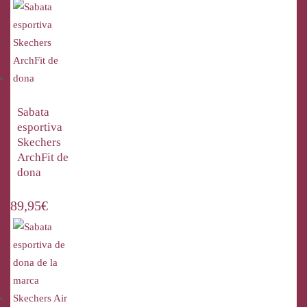
Sabata
esportiva
Skechers
ArchFit de
dona
89,95
€