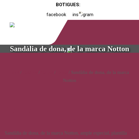
BOTIGUES:
facebook
instagram
Sandàlia de dona, de la marca Notton
Inici
/
Catàleg
/
Calçat
/
Dona
/ Sandàlia de dona, de la marca
Notton
Sandàlia de dona, de la marca
Notton
Sandàlia de dona, de la marca Notton, ample especial, plantilla