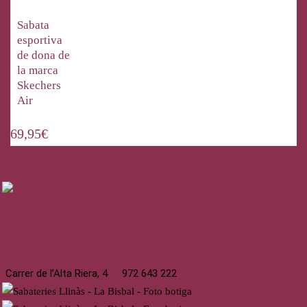
Sabata
esportiva
de dona de
la marca
Skechers
Air
69,95
€
La Bisbal
Carrer de l’Alta Riera, 4
972 643 222