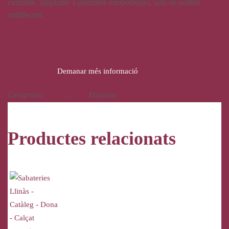
extraible, adaptable a plantilles ortopèdiques, sola de politilè
antilliscant
79,50
€
Demanar més informació
Categories:
Calçat
,
Dona
Etiqueta:
Notton
Productes relacionats