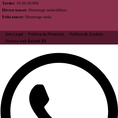
Tardes:
16:30-20:00h
Hivern tancat:
Diumenge tarda/dilluns
Estiu tancat:
Diumenge tarda
Avís Legal
Politica de Privacitat
Politica de Cookies
Disseny web
Estudi 33