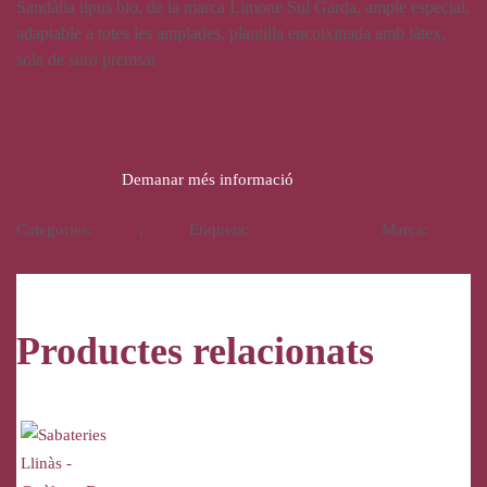
Sandàlia tipus bio, de la marca Limone Sul Garda, ample especial,
adaptable a totes les amplades, plantilla encoixinada amb làtex,
sola de suro premsat
39,90
€
Demanar més informació
Categories:
Calçat
,
Dona
Etiqueta:
Limone Sul Garda
Marca:
Limone Sul Garda
Productes relacionats