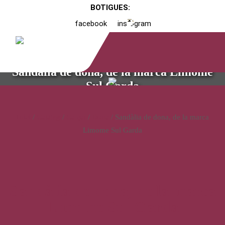
BOTIGUES:
facebook
instagram
Sandàlia de dona, de la marca Limome
Sul Garda
Inici
/
Catàleg
/
Calçat
/
Dona
/ Sandàlia de dona, de la marca
Limome Sul Garda
Sandàlia de dona, de la marca
Limome Sul Garda