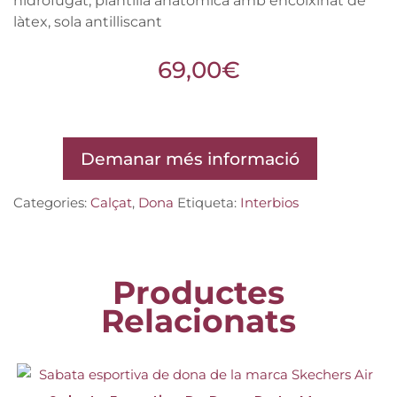
hidrofugat, plantilla anatòmica amb encoixinat de
làtex, sola antilliscant
69,00
€
Demanar més informació
Categories:
Calçat
,
Dona
Etiqueta:
Interbios
Productes
Relacionats