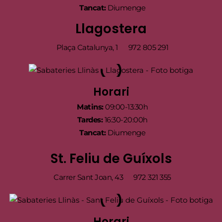
Tancat:
Diumenge
Llagostera
Plaça Catalunya, 1
972 805 291
Horari
Matins:
09:00-13:30h
Tardes:
16:30-20:00h
Tancat:
Diumenge
St. Feliu de Guíxols
Carrer Sant Joan, 43
972 321 355
Horari