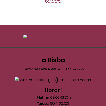
69,95
€
La Bisbal
Carrer de l’Alta Riera, 4
972 643 222
Horari
Matins:
09:00-13:30h
Tardes:
16:30-20:00h