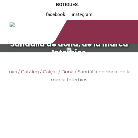
BOTIGUES:
facebook
instagram
Sandàlia de dona, de la marca
Interbios
Inici
/
Catàleg
/
Calçat
/
Dona
/ Sandàlia de dona, de la
marca Interbios