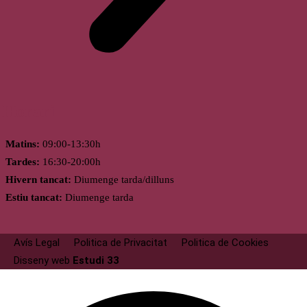
Horari
Matins:
09:00-13:30h
Tardes:
16:30-20:00h
Hivern tancat:
Diumenge tarda/dilluns
Estiu tancat:
Diumenge tarda
Avís Legal
Politica de Privacitat
Politica de Cookies
Disseny web
Estudi 33