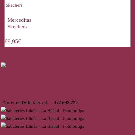
Merceditas
Skechers
69,95
€
La Bisbal
Carrer de l’Alta Riera, 4
972 643 222