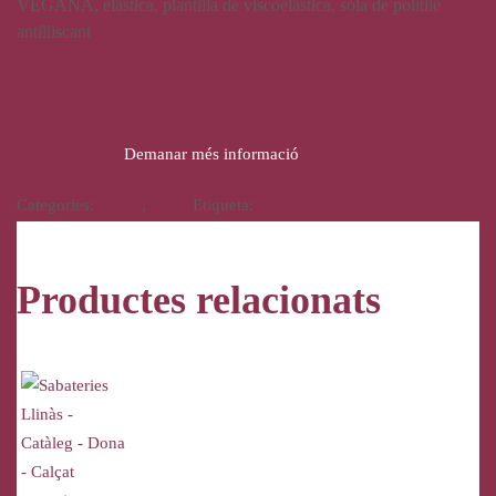
VEGANA, elàstica, plantilla de viscoelàstica, sola de politilè
antilliscant
39,95
€
Demanar més informació
Categories:
Calçat
,
Dona
Etiqueta:
Amarpies
Productes relacionats