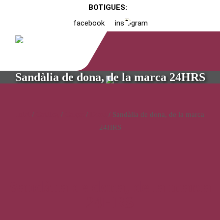
BOTIGUES:
facebook
instagram
Sandàlia de dona, de la marca 24HRS
Inici
/
Catàleg
/
Calçat
/
Dona
/ Sandàlia de dona, de la marca
24HRS
Sandàlia de dona, de la marca
24HRS