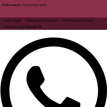
Estiu tancat:
Diumenge tarda
Avís Legal
Politica de Privacitat
Politica de Cookies
Disseny web
Estudi 33