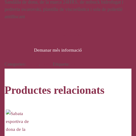
Sandàlia de dona, de la marca 24HRS, de nobuck hidrofugat i
pedreria swarovski, plantilla de viscoelàstica i sola de polietilè
antilliscant
115,00
€
Demanar més informació
Categories:
Calçat
,
Dona
Etiqueta:
24HRS
Productes relacionats