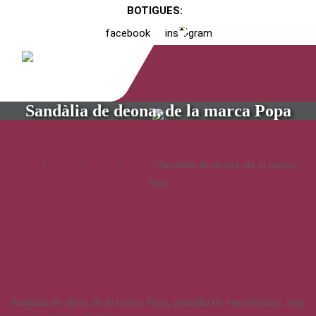
BOTIGUES:
facebook
instagram
Sandàlia de deona, de la marca Popa
Inici
/
Catàleg
/
Calçat
/
Dona
/ Sandàlia de deona, de la marca
Popa
Sandàlia de deona, de la
marca Popa
Sandàlia de dona, de la marca Popa, plantilla de viscoelàstica, sola