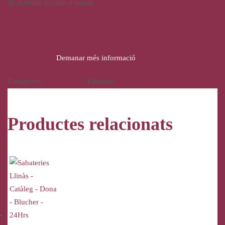
de polietilè folrada d’espart
85,95
€
Demanar més informació
Categories:
Calçat
,
Dona
Etiqueta:
Popa
Productes relacionats