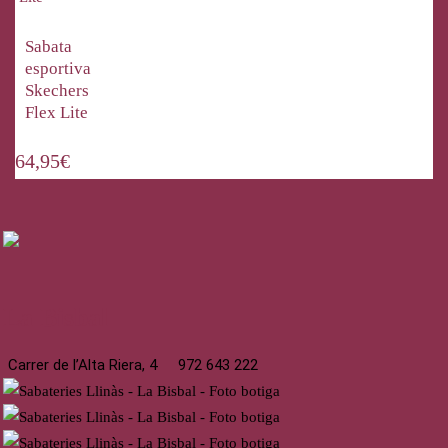
Sabata
esportiva
Skechers
Flex Lite
64,95
€
La Bisbal
Carrer de l’Alta Riera, 4
972 643 222