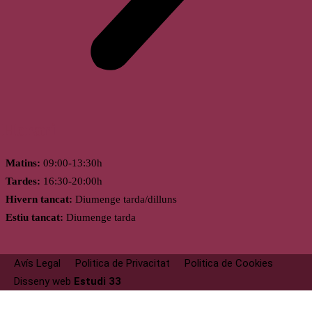
Horari
Matins:
09:00-13:30h
Tardes:
16:30-20:00h
Hivern tancat:
Diumenge tarda/dilluns
Estiu tancat:
Diumenge tarda
Avís Legal
Politica de Privacitat
Politica de Cookies
Disseny web
Estudi 33