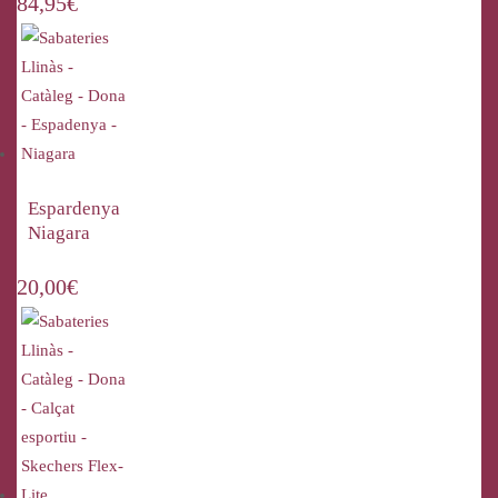
84,95
€
Espardenya
Niagara
20,00
€