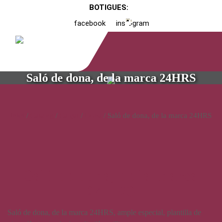
BOTIGUES:
facebook
instagram
Saló de dona, de la marca 24HRS
Inici
/
Catàleg
/
Calçat
/
Dona
/ Saló de dona, de la marca 24HRS
Saló de dona, de la marca
24HRS
Saló de dona, de la marca 24HRS, ample especial, plantilla de