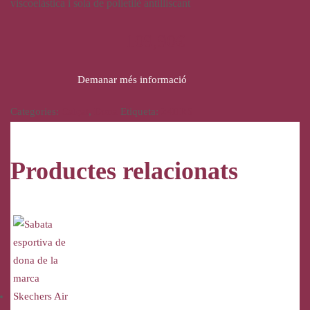
viscoelàstica i sola de polietilè antilliscant
109,90
€
Demanar més informació
Categories:
Calçat
,
Dona
Etiqueta:
24HRS
Productes relacionats