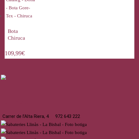
Bota
Chiruca
109,99
€
La Bisbal
Carrer de l’Alta Riera, 4
972 643 222