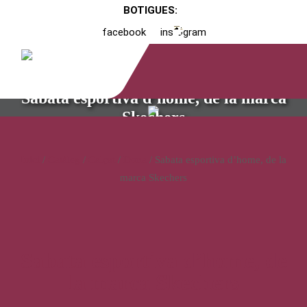
BOTIGUES:
facebook
instagram
Sabata esportiva d’home, de la marca
Skechers
Inici
/
Catàleg
/
Calçat
/
Dona
/ Sabata esportiva d’home, de la
marca Skechers
Sabata esportiva d’home, de
la marca Skechers