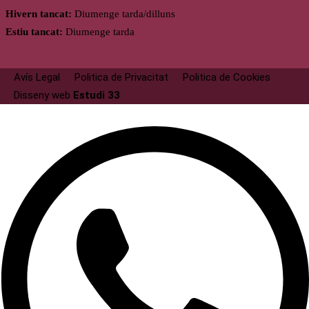
Hivern tancat:
Diumenge tarda/dilluns
Estiu tancat:
Diumenge tarda
Avís Legal
Politica de Privacitat
Politica de Cookies
Disseny web
Estudi 33