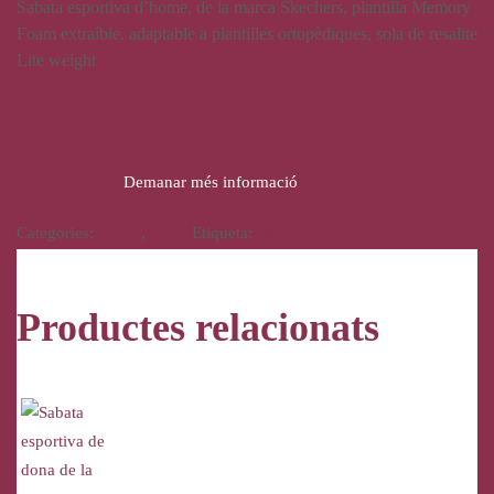
Sabata esportiva d’home, de la marca Skechers, plantilla Memory
Foam extraíble, adaptable a plantilles ortopèdiques, sola de resalite
Lite weight
64,95
€
Demanar més informació
Categories:
Calçat
,
Dona
Etiqueta:
Skechers
Productes relacionats