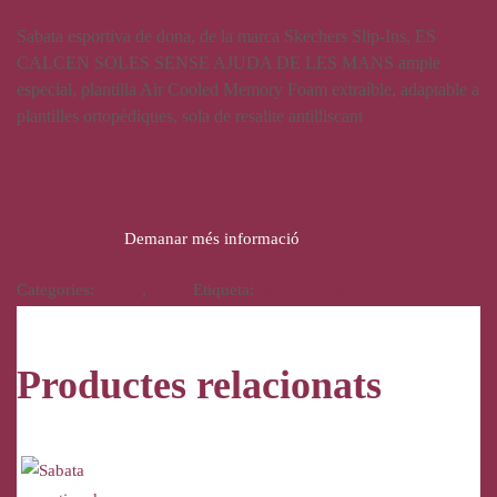
Sabata esportiva de dona, de la marca Skechers Slip-Ins, ES
CALCEN SOLES SENSE AJUDA DE LES MANS ample
especial, plantilla Air Cooled Memory Foam extraíble, adaptable a
plantilles ortopèdiques, sola de resalite antilliscant
94,95
€
Demanar més informació
Categories:
Calçat
,
Dona
Etiqueta:
Skechers slip-ins
Productes relacionats