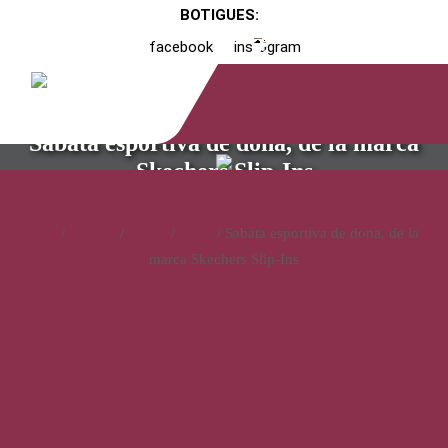
BOTIGUES:
facebook
instagram
Sabata esportiva de dona, de la marca
Skechers Slip-Ins
Inici
/
Catàleg
/
Calçat
/
Dona
/ Sabata esportiva de dona, de la
marca Skechers Slip-Ins
Sabata esportiva de dona, de
la marca Skechers Slip-Ins