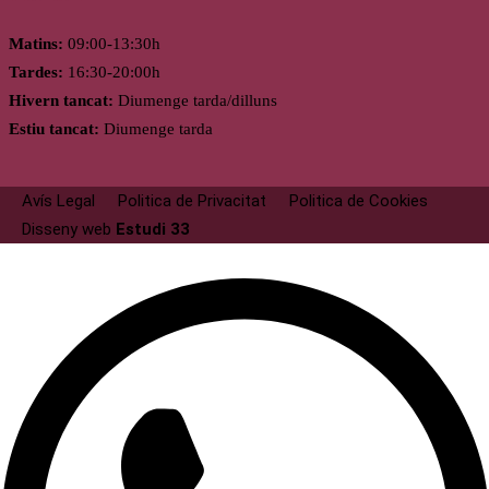
Matins:
09:00-13:30h
Tardes:
16:30-20:00h
Hivern tancat:
Diumenge tarda/dilluns
Estiu tancat:
Diumenge tarda
Avís Legal
Politica de Privacitat
Politica de Cookies
Disseny web
Estudi 33