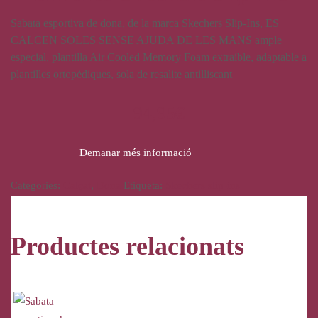
Sabata esportiva de dona, de la marca Skechers Slip-Ins, ES
CALCEN SOLES SENSE AJUDA DE LES MANS ample
especial, plantilla Air Cooled Memory Foam extraíble, adaptable a
plantilles ortopèdiques, sola de resalite antilliscant
94,95
€
Demanar més informació
Categories:
Calçat
,
Dona
Etiqueta:
Skechers slip-ins
Productes relacionats