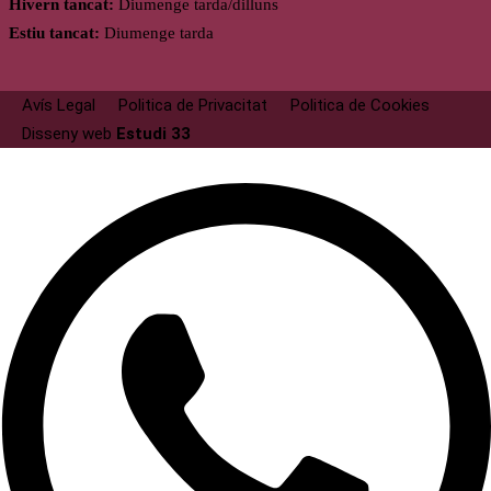
Hivern tancat:
Diumenge tarda/dilluns
Estiu tancat:
Diumenge tarda
Avís Legal
Politica de Privacitat
Politica de Cookies
Disseny web
Estudi 33