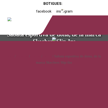
BOTIGUES:
facebook
instagram
Sabata esportiva de dona, de la marca
Skechers Slip-Ins
Inici
/
Catàleg
/
Calçat
/
Dona
/ Sabata esportiva de dona, de la
marca Skechers Slip-Ins
Sabata esportiva de dona, de
la marca Skechers Slip-Ins