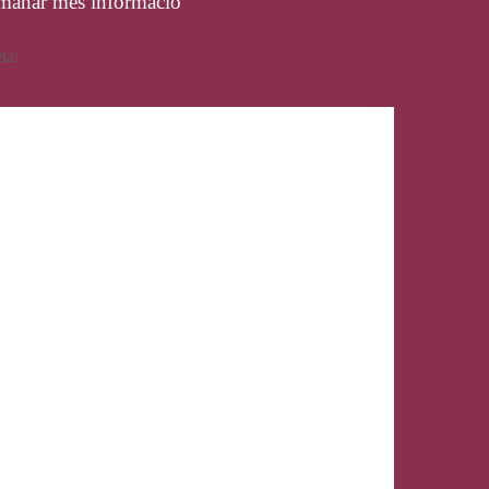
manar més informació
eta:
Skechers SlipIns