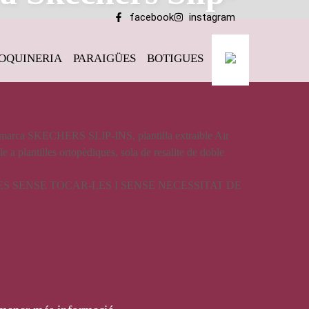
facebook
instagram
OQUINERIA
PARAIGÜES
BOTIGUES
 Slip-Ins
 dona, de la marca Skechers Slip-Ins
a marca SKECHERS SLIP-INS, plantilla extraible Air
 plantilles ortopèdiques, sola de resalite de doble
LES SENSE TOCAR-LES I SENSE NECESSITAT DE
99,95
€