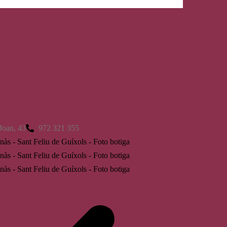
 de Guíxols
Joan, 43
972 321 355