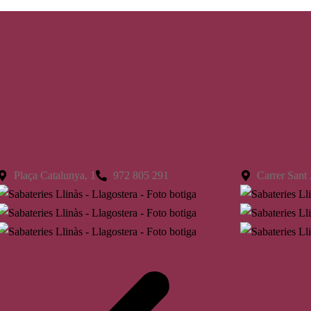
Llagostera
St. Feliu
Plaça Catalunya, 1
972 805 291
Carrer Sant 