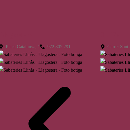
Llagostera
St. Feliu
Plaça Catalunya, 1
972 805 291
Carrer Sant 