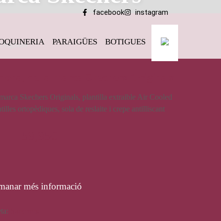
facebook
instagram
OQUINERIA
PARAIGÜES
BOTIGUES
Originals
 dona, de la marca Skechers Originals
marca Skechers Originals, plantilla extraible Air Cooled
les ortopèdiques, sola de reslaite i crepe antilliscant
59,95
€
manar més informació
eta:
Skechers