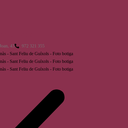
 de Guíxols
Joan, 43
972 321 355