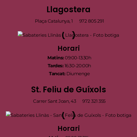
Llagostera
Plaça Catalunya, 1
972 805 291
Horari
Matins:
09:00-13:30h
Tardes:
16:30-20:00h
Tancat:
Diumenge
St. Feliu de Guíxols
Carrer Sant Joan, 43
972 321 355
Horari