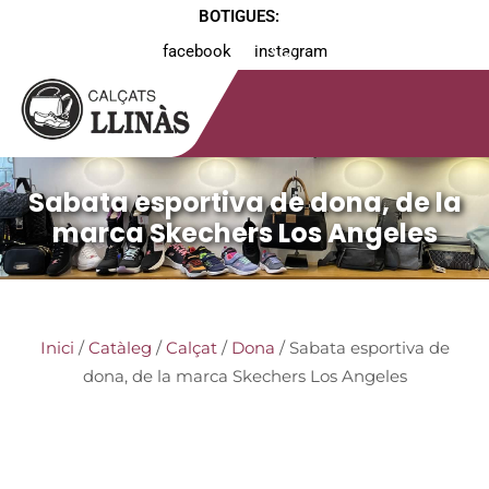
BOTIGUES:
facebook
instagram
Sabata esportiva de dona, de la
marca Skechers Los Angeles
Inici
/
Catàleg
/
Calçat
/
Dona
/ Sabata esportiva de
dona, de la marca Skechers Los Angeles