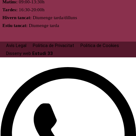
Matins:
09:00-13:30h
Tardes:
16:30-20:00h
Hivern tancat:
Diumenge tarda/dilluns
Estiu tancat:
Diumenge tarda
Avís Legal
Politica de Privacitat
Politica de Cookies
Disseny web
Estudi 33