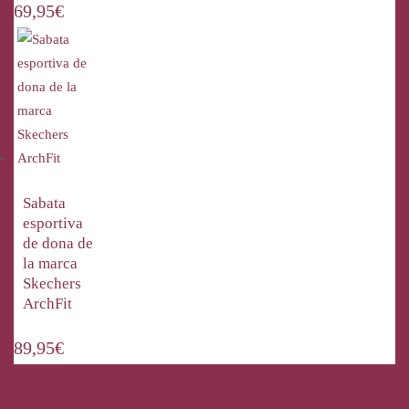
69,95
€
Sabata
esportiva
de dona de
la marca
Skechers
ArchFit
89,95
€