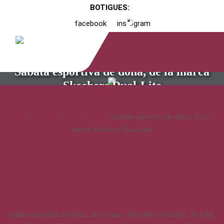
BOTIGUES:
facebook
instagram
Sabata esportiva de dona, de la marca
Skechers Dual-Lite
Inici
/
Catàleg
/
Calçat
/
Dona
/ Sabata esportiva de dona, de la
marca Skechers Dual-Lite
Sabata esportiva de dona, de
la marca Skechers Dual-Lite
Sabata esportiva de dona, de la marca Skechers Dual-lite, de roba