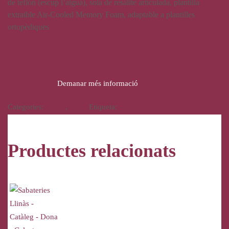
de teflón (escup l’aigua), sola de resalite articulada, plantilla
extraible Air-Cooled Memory Foam, adaptable a plantilles
ortopèdiques
64,95
€
Demanar més informació
Categories:
Calçat
,
Dona
Etiqueta:
Skechers
Productes relacionats