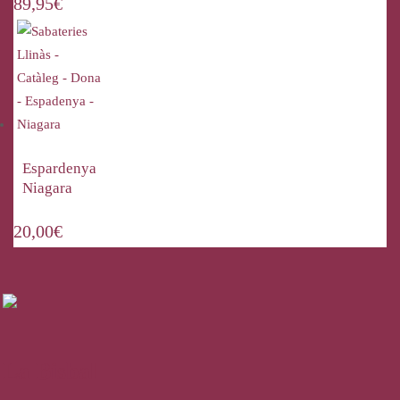
89,95
€
Espardenya
Niagara
20,00
€
La Bisbal