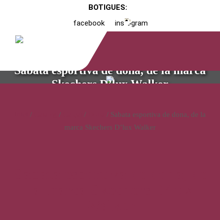
BOTIGUES:
facebook
instagram
Sabata esportiva de dona, de la marca
Skechers D’lux Walker
Inici
/
Catàleg
/
Calçat
/
Dona
/ Sabata esportiva de dona, de la
marca Skechers D’lux Walker
Sabata esportiva de dona, de
la marca Skechers D’lux
Walker