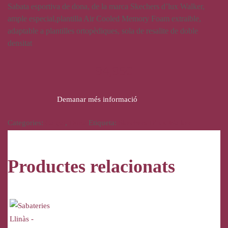
Sabata esportiva de dona, de la marca Skechers d’lux Walker,
ample especial,plantilla Air Cooled Memory Foam extraible,
adaptable a plantilles ortopèdiques, sola de resalite de doble
densitat
94,95
€
Demanar més informació
Categories:
Calçat
,
Dona
Etiqueta:
Skechers D'lux Walker
Productes relacionats