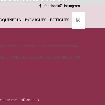
facebook
instagram
OQUINERIA
PARAIGÜES
BOTIGUES
 ArchFit
e dona, de la marca Skechers ArchFit
amping, elàstiques,plantilla de viscoelàstica extraible,
 NEUROMES DE MORTON, FASCITIS PLANTAR I
89,95
€
manar més informació