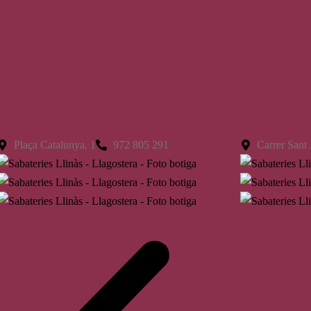
Llagostera
St. Feliu
Plaça Catalunya, 1
972 805 291
Carrer Sant 