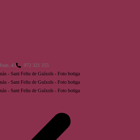
 de Guíxols
Joan, 43
972 321 355