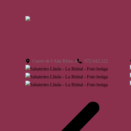
La Bisbal
Carrer de l’Alta Riera, 4
972 643 222